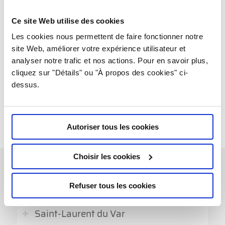
ACCÈS MÉDECINS
Ce site Web utilise des cookies
Les cookies nous permettent de faire fonctionner notre
Si votre patient a passé son examen à Nice,
site Web, améliorer votre expérience utilisateur et
Saint-Laurent-du-Var, Cagnes-sur-Mer ou Vence,
analyser notre trafic et nos actions. Pour en savoir plus,
les résultats sont accessibles via notre portail de
cliquez sur "Détails" ou "À propos des cookies" ci-
diffusion, sélectionnez la ville correspondante ci-
dessus.
dessous afin de vous connecter.
Autoriser tous les cookies
Choisir les cookies
Nice
Refuser tous les cookies
Saint-Laurent du Var