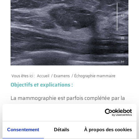
Vous êtes ici :
Accueil
/
Examens
/
Échographie mammaire
Objectifs et explications :
La mammographie est parfois complétée par la
réalisation d’une échographie mammaire en cas
de seins dits « denses » ou en cas d’anomalie
détectée en mammographie. Par ailleurs, chez
Consentement
Détails
À propos des cookies
les patientes présentant un symptôme clinique