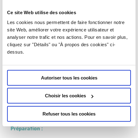
avant l’âge de 40 ans, c’est cette technique, non
irradiante, qui sera privilégiée.
Ce site Web utilise des cookies
Les cookies nous permettent de faire fonctionner notre
Déroulement de l’examen et injection de
site Web, améliorer votre expérience utilisateur et
produit :
analyser notre trafic et nos actions. Pour en savoir plus,
cliquez sur "Détails" ou "À propos des cookies" ci-
La patiente est allongée sur le dos, les bras
dessus.
relevés. Chaque sein est étudié à l’aide d’une
sonde d’échographie à haute fréquence.
Contre-indications :
Autoriser tous les cookies
Absence.
Choisir les cookies
Durée :
Refuser tous les cookies
10 à 20 minutes.
Préparation :