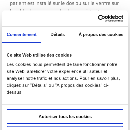
patient est installé sur le dos ou sur le ventre sur
la table de scanner, selon la zone à traiter.
L’infiltration se fait sous mesure d’asepsie
stricte, c’est à dire après une désinfection
Consentement
Détails
À propos des cookies
rigoureuse, lavage chirurgicale des mains, avec
des gants et des ustensiles stériles (champs
opératoire). Nous réalisons une anesthésie
Ce site Web utilise des cookies
locale pour assurer votre confort durant le geste.
Les cookies nous permettent de faire fonctionner notre
Le scanner permet un guidage en temps réel de
site Web, améliorer votre expérience utilisateur et
analyser notre trafic et nos actions. Pour en savoir plus,
l’aiguille. La confirmation de la bonne position
cliquez sur "Détails" ou "À propos des cookies" ci-
de l’aiguille nécessite l’injection de quelques ml
dessus.
d’iode avant l’injection du médicament. Il permet
au radiologue de : Viser la cible avec précision,
D’éviter les organes nobles (vaisseaux, nerfs…),
Autoriser tous les cookies
De suivre en temps réel le déroulement de
l’intervention et de prévoir la diffusion du