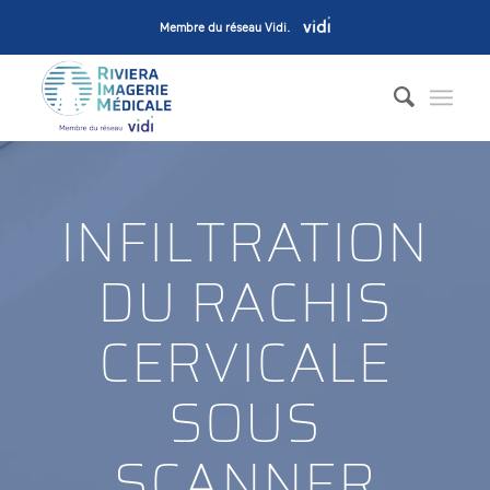
Membre du réseau Vidi
.
INFILTRATION
DU RACHIS
CERVICALE
SOUS
SCANNER