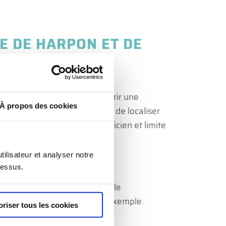
E DE HARPON ET DE
IRURGIEN
réside dans sa capacité à offrir une
À propos des cookies
on. En effet, le harpon permet de localiser
grandement le travail du praticien et limite
ilisateur et analyser notre
ERVENTION
dessus.
ge limite les risque de nouvelle
 incomplète de la tumeur par exemple.
oriser tous les cookies