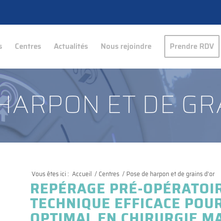
s
Centres
Actualités
Nous rejoindre
Prendre RDV
HARPON ET DE GR
Vous êtes ici :
Accueil
/
Centres
/
Pose de harpon et de grains d’or
REPÉRAGE PRÉ-OPÉRATOIR
TECHNIQUE EFFICACE POU
OPTIMAL EN CHIRURGIE 