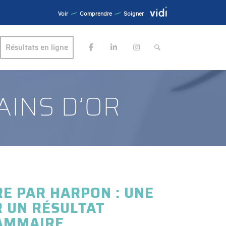
Voir
Comprendre
Soigner
Résultats en ligne
AINS D’OR
E PAR HARPON : UNE
R UN RÉSULTAT
MAMMAIRE