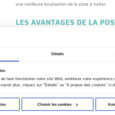
une meilleure localisation de la zone à traiter.
LES AVANTAGES DE LA POS
GRAINS D’OR
UNE MEILLEURE PRÉCISION POUR LE CH
L’un des principaux avantages de cette technique 
Détails
grande précision au chirurgien lors de l’interventi
avec exactitude la zone concernée, ce qui facilite 
les risques d’erreur.
ies
e faire fonctionner notre site Web, améliorer votre expérience ut
UNE RÉDUCTION DU RISQUE DE RÉ-INT
n savoir plus, cliquez sur "Détails" ou "À propos des cookies" ci-
En délimitant au mieux la zone à retirer, ce repéra
intervention qui serait réalisée en cas d’exérèse
kies
Choisir les cookies
Aut