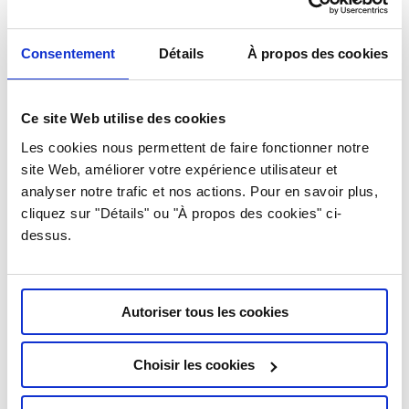
Vous êtes ici :
Accueil
/
Examens
/
Repérage pré-opératoire
Consentement
Détails
À propos des cookies
Objectifs et explications :
En cas d’anomalie justifiant d’une opération
Ce site Web utilise des cookies
chirurgicale, si celle-ci n’est pas palpable
Les cookies nous permettent de faire fonctionner notre
cliniquement, le chirurgien peut être amené à
site Web, améliorer votre expérience utilisateur et
analyser notre trafic et nos actions. Pour en savoir plus,
demander un repérage de la lésion avant la
cliquez sur "Détails" ou "À propos des cookies" ci-
chirurgie.
dessus.
Déroulement de l’examen et injection de
produit :
Autoriser tous les cookies
Le repérage est réalisé sous contrôle
échographique ou mammographique et permet
Choisir les cookies
la mise en place d’un fil métallique au niveau de
la lésion pour faciliter le geste chirurgical à