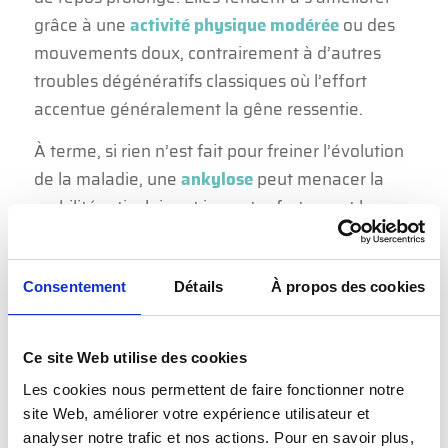
grâce à une
activité physique modérée
ou des
mouvements doux, contrairement à d’autres
troubles dégénératifs classiques où l’effort
accentue généralement la gêne ressentie.
À terme, si rien n’est fait pour freiner l’évolution
de la maladie, une
ankylose
peut menacer la
mobilité articulaire et impacter fortement la
qualité de vie. D’où l’importance d’un repérage
rapide des signaux d’alarme et d’une prise en
Consentement
Détails
À propos des cookies
charge adaptée.
QUELS AUTRES SIGNES
Ce site Web utilise des cookies
ACCOMPAGNENT LA MALADIE ?
Les cookies nous permettent de faire fonctionner notre
Outre la douleur, certains malades remarquent
site Web, améliorer votre expérience utilisateur et
une
raideur persistante
allant du
sacrum
analyser notre trafic et nos actions. Pour en savoir plus,