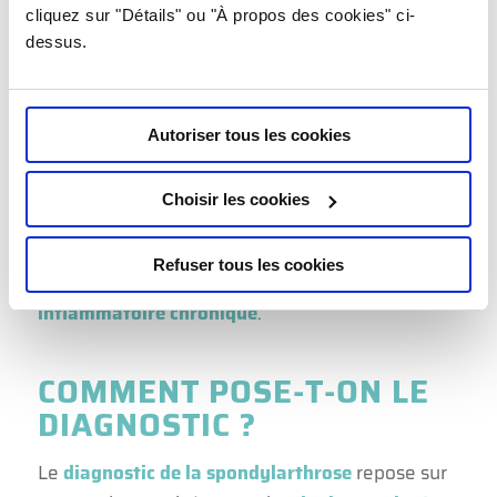
jusqu’au bas du dos
. Dans les formes avancées,
cliquez sur "Détails" ou "À propos des cookies" ci-
dessus.
l’
atteinte des articulations périphériques
comme celles des hanches ou des genoux peut
également survenir, complexifiant ainsi le
Autoriser tous les cookies
tableau clinique.
D’autres symptômes associés incluent parfois
Choisir les cookies
une
perte de poids inexpliquée
ou une
fatigue
chronique
, renforçant l’idée d’une origine
Refuser tous les cookies
systémique propre à cette
maladie
inflammatoire chronique
.
COMMENT POSE-T-ON LE
DIAGNOSTIC ?
Le
diagnostic de la spondylarthrose
repose sur